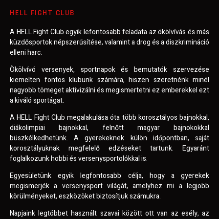
HELL FIGHT CLUB
A HELL Fight Club egyik lefontosabb feladata az ökölvívás és más
küzdősportok népszerűsítése, valamint a drog és a diszkrimináció
elleni harc.
Ökölvívó versenyek, sportnapok és bemutatók szervezése
kiemelten fontos klubunk számára, hiszen szeretnénk minél
nagyobb tömeget aktivizálni és megismertetni ez emberekkel ezt
a kiváló sportágat.
A HELL Fight Club megalakulása óta több korosztályos bajnokkal,
diákolimpiai bajnokkal, felnőtt magyar bajnokokkal
büszkélkedhetünk. A gyerekeknek külön időpontban, saját
korosztályuknak megfelelő edzéseket tartunk. Egyaránt
foglalkozunk hobbi és versenysportolókkal is.
Egyesületünk egyik legfontosabb célja, hogy a gyerekek
megismerjék a versenysport világát, amelyhez mi a legjobb
körülményeket, eszközöket biztosítjuk számukra.
Napjaink legtöbbet használt szavai között ott van az esély, az