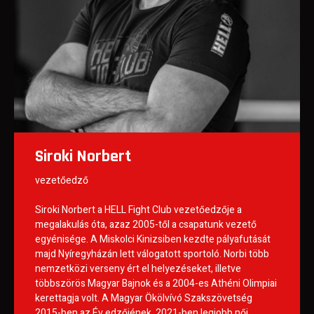
Siroki Norbert
vezetőedző
Siroki Norbert a HELL Fight Club vezetőedzője a
megalakulás óta, azaz 2005-től a csapatunk vezető
egyénisége. A Miskolci Kinizsiben kezdte pályafutását
majd Nyíregyházán lett válogatott sportoló. Norbi több
nemzetközi verseny ért el helyezéseket, illetve
többszörös Magyar Bajnok és a 2004-es Athéni Olimpiai
kerettagja volt. A Magyar Ökölvívó Szakszövetség
2015-ben az Év edzőjének, 2021-ben legjobb női