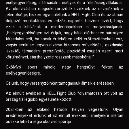
esélyegyenlőség, a társadalmi esélyek és a felelősségvállalás is.
Az ökölvívásban megsokszorozódik ezeknek az eszméknek a
jelentősége, hiszen egyesületünk a HELL Fight Club és az abban
dolgozó munkatársak és edzők naponta tesznek azért, hogy
ezek a kihívások a mindennapokban is megvalósuljanak.
„Esélyegyenlőségen azt értjük, hogy bárki elérhessen bármilyen
társadalmi célt, ha annak érdekében kellő erőfeszítéseket tesz,
vagyis senki se legyen elzárva bizonyos művelődési, gazdasági
javaktól, társadalmi presztízstől, pozíciótól csupán azért, mert
körülményei, starthelyzete rosszabb másokénál.”
Ökölvívó sport mindig nagy hangsúlyt fektet az
esélyegyenlőségre.
Célunk, hogy versenyzőinket támogassuk álmaik elérésében.
Az elmúlt években a HELL Fight Club folyamatosan ott volt az
ország tíz legjobb egyesülete között.
2021-ben az előkelő hatodik helyen végeztünk. Olyan
eredményeket értünk el az elmúlt években, amelyekre méltán
büszke lehet a régió ökölvívó sportja.