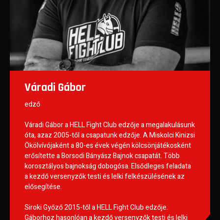
Váradi Gábor
edző
Váradi Gábor a HELL Fight Club edzője a megalakulásunk
óta, azaz 2005-től a csapatunk edzője. A Miskolci Kinizsi
Ökölvívójaként a 80-es évek végén kölcsönjátékosként
erősítette a Borsodi Bányász Bajnok csapatát. Több
korosztályos bajnokság dobogósa. Elsődleges feladata
a kezdő versenyzők testi és lelki felkészülésének az
elősegítése.
Siroki Győző 2015-től a HELL Fight Club edzője.
Gáborhoz hasonlóan a kezdő versenyzők testi és lelki