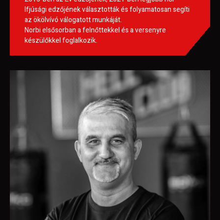
Ifjúsági edzőjének választották és folyamatosan segíti
az ökölvívó válogatott munkáját.
Norbi elsősorban a felnőttekkel és a versenyre
készülőkkel foglalkozik.